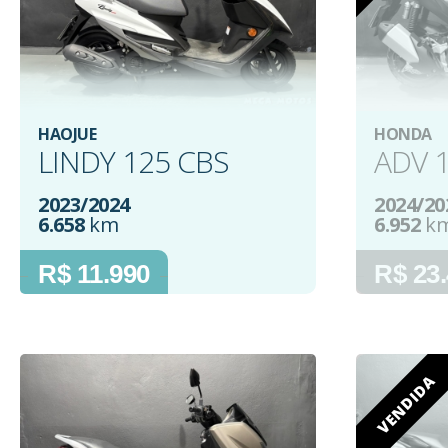
HAOJUE
HONDA
LINDY 125 CBS
ADV 
2023/2024
2024/20
6.658
km
6.952
k
R$ 11.990
R$ 23
VENDIDA