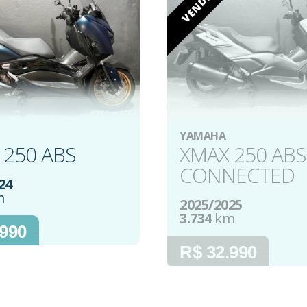
!
VENDIDA
YAMAHA
 250 ABS
XMAX 250 ABS
CONNECTED
24
m
2025/2025
3.734
km
.990
R$ 32.990