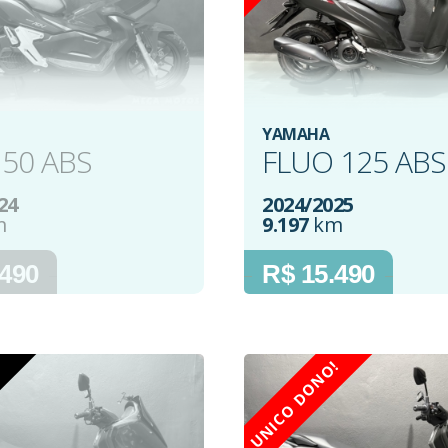
YAMAHA
150 ABS
FLUO 125 ABS
24
2024/2025
m
9.197
km
.490
R$ 15.490
UNICO DONO!