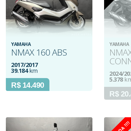
YAMAHA
YAMAHA
NMAX 160 ABS
NMAX
CONN
2017/2017
39.184
km
2024/20
5.378
k
R$ 14.490
R$ 20