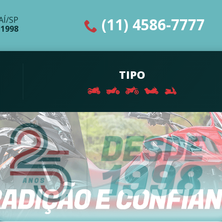
(11) 4586-7777
AÍ/SP
 1998
TIPO