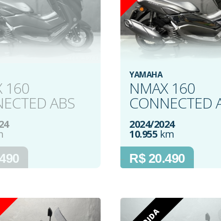
YAMAHA
 160
NMAX 160
ECTED ABS
CONNECTED 
24
2024/2024
m
10.955
km
.490
R$ 20.490