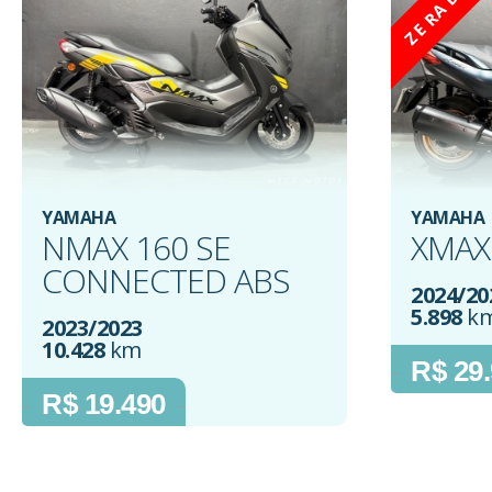
ZE RA DA !!!
YAMAHA
YAMAHA
NMAX 160 SE
XMAX
CONNECTED ABS
2024/20
5.898
k
2023/2023
10.428
km
R$ 29
R$ 19.490