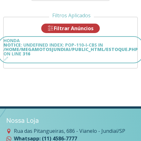
Filtros Aplicados
Filtrar Anúncios
HONDA
NOTICE
: UNDEFINED INDEX: POP-110-I-CBS IN
/HOME/MEGAMOTOSJUNDIAI/PUBLIC_HTML/ESTOQUE.PHP
ON LINE
316
Nossa Loja
Rua das Pitangueiras, 686 - Vianelo - Jundiaí/SP
Whatsapp: (11) 4586-7777