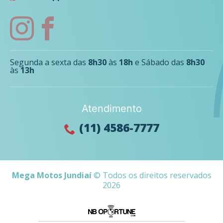
Segunda a sexta das
8h30
às
18h
e Sábado das
8h30
às
13h
Atendimento
(11) 4586-7777
Mega Motos Jundiaí
© Todos os direitos reservados
2026