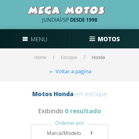
JUNDIAÍ/SP
DESDE 1998
MENU
MOTOS
Home
Estoque
Honda
Voltar a página
Motos Honda
em estoque
Exibindo
0 resultado
Ordenar por